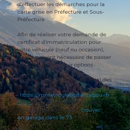
d'effectuer les démarches pour la
carte grise en Préfecture et Sous-
Préfecture.
Afin de réaliser votre demande de
certificat d'immatriculation pour
votre véhicule (neuf ou occasion),
il est à présent nécessaire de passer
par l'une de ces deux options :
Site de l'ANTS (Agence National des
Titres Sécurisés)
:
https://immatriculation.ants.gouv.fr
Un professionnel de l'automobile
agréé par la préfecture :
trouver
un garage dans le 73