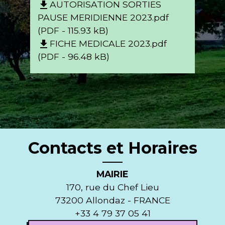
AUTORISATION SORTIES
file_download
PAUSE MERIDIENNE 2023.pdf
(PDF - 115.93 kB)
FICHE MEDICALE 2023.pdf
file_download
(PDF - 96.48 kB)
Contacts et Horaires
MAIRIE
170, rue du Chef Lieu
73200 Allondaz - FRANCE
+33 4 79 37 05 41