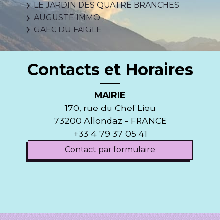
keyboard_arrow_right
LE JARDIN DES QUATRE BRANCHES
keyboard_arrow_right
AUGUSTE IMMO
keyboard_arrow_right
GAEC DU FAIGLE
Contacts et Horaires
MAIRIE
170, rue du Chef Lieu
73200 Allondaz - FRANCE
+33 4 79 37 05 41
Contact par formulaire